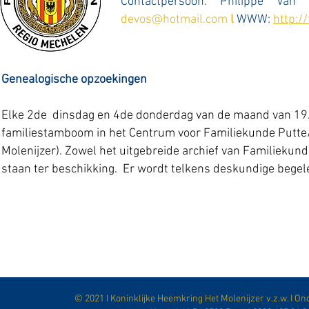
Contactpersoon: Philippe V
devos@hotmail.com
l
WWW:
http:/
Genealogische opzoekingen
Elke 2de dinsdag en 4de donderdag van de maand van 19.3
familiestamboom
in het Centrum voor Familiekunde Putte
Molenijzer). Zowel het uitgebreide archief van Familiekun
staan ter beschikking. Er wordt telkens deskundige bege
© 2021 I Koninklijke Heemkring Het Molenijzer v.z.w. I